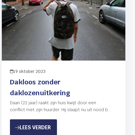
19 oktober 2023
Dakloos zonder
daklozenuitkering
Daan (22 jaar) raakt zijn huis kwijt door een
conflict met zijn huurder. Hij slaapt nu uit nood bij
vrienden op de bank. De gemeente…
ERS
: DAKLOOS ZONDER DAKLOZENUIT
LEES VERDER