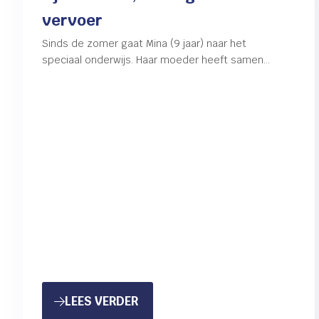
vervoer
Sinds de zomer gaat Mina (9 jaar) naar het
speciaal onderwijs. Haar moeder heeft samen
met het schoolmaatschappelijk werk de nieuwe
school uitgezocht. Probleem is…
: FIJNE SCHOOL, MAAR GEEN V
LEES VERDER