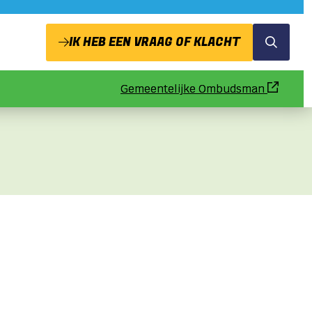
IK HEB EEN VRAAG OF KLACHT
Zoeken
Gemeentelijke Ombudsman