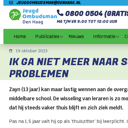
Direct naar content
JEUGDOMBUDSMAN@DENHAAG.NL
Terug naar de startpagina
0800 0504 (GRATI
MA T/M VR 9:00 TOT 12:00 UUR
Home
Publicaties
Nieuws
Informatie
C
19 oktober 2023
IK GA NIET MEER NAAR 
PROBLEMEN
Zayn (13 jaar) kan maar lastig wennen aan de over
middelbare school. De wisseling van leraren is zo mo
dat hij steeds vaker thuis blijft en zich ziek meldt.
Pas na 1,5 jaar valt hij op als ‘thuiszitter’ bij leerplicht.