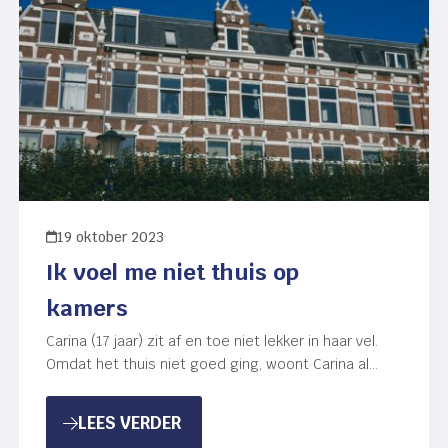
19 oktober 2023
Ik voel me niet thuis op
kamers
Carina (17 jaar) zit af en toe niet lekker in haar vel.
Omdat het thuis niet goed ging, woont Carina al
op kamers. Hierbij wordt…
ERVOER
: IK VOEL ME NIET THUIS OP KAM
LEES VERDER