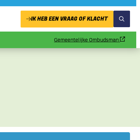
IK HEB EEN VRAAG OF KLACHT
Zoeken
Gemeentelijke Ombudsman