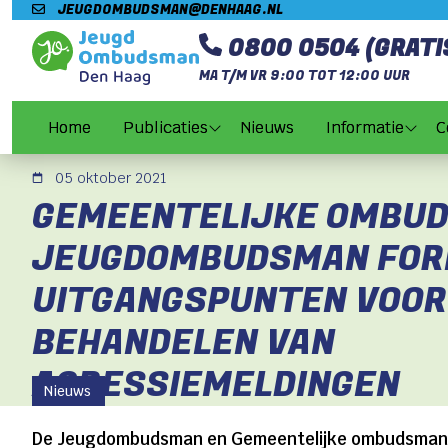
Direct naar content
JEUGDOMBUDSMAN@DENHAAG.NL
Terug naar de startpagina
0800 0504 (GRATI
MA T/M VR 9:00 TOT 12:00 UUR
Home
Publicaties
Nieuws
Informatie
C
05 oktober 2021
GEMEENTELIJKE OMBU
JEUGDOMBUDSMAN FOR
UITGANGSPUNTEN VOOR
BEHANDELEN VAN
AGRESSIEMELDINGEN
Nieuws
De Jeugdombudsman en Gemeentelijke ombudsman