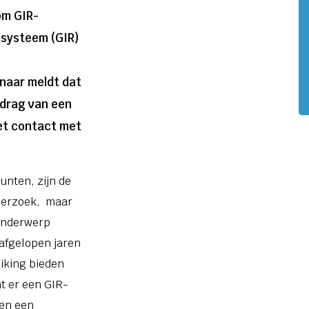
om GIR-
esysteem (GIR)
naar meldt dat
gedrag van een
et contact met
unten, zijn de
derzoek, maar
onderwerp
 afgelopen jaren
iking bieden
t er een GIR-
ten een