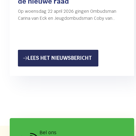
de nieuwe raad
Op woensdag 22 april 2026 gingen Ombudsman
Carina van Eck en Jeugdombudsman Coby van
der Kooi in gesprek met de leden van de nieuwe
gemeenteraad…
: COBY VAN DER 
LEES HET NIEUWSBERICHT
Bel ons