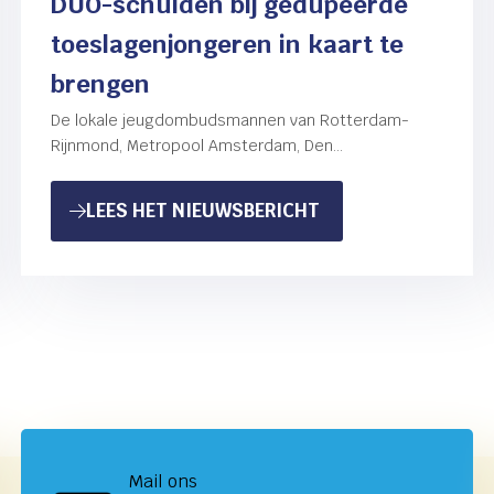
DUO-schulden bij gedupeerde
toeslagenjongeren in kaart te
brengen
De lokale jeugdombudsmannen van Rotterdam-
Rijnmond, Metropool Amsterdam, Den
Haag/Leidschendam-Voorburg, Utrecht en
Nijmegen starten een landelijke actie voor
KOOI EN CARINA VAN ECK STELLEN ZICH VOOR AAN DE N
: LOKALE JEUGDOM
LEES HET NIEUWSBERICHT
jongeren die slachtoffer zijn van het
toeslagenschandaal en…
Mail ons