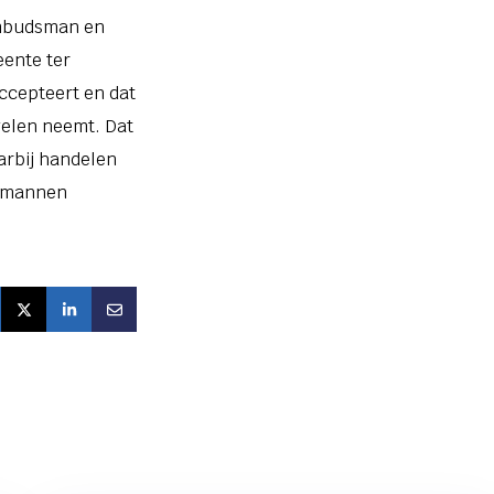
ombudsman en
ente ter
ccepteert en dat
gelen neemt. Dat
arbij handelen
dsmannen
DEEL OP FACEBOOK
DEEL OP TWITTER
DEEL OP LINKEDIN
DEEL VIA E-MAIL