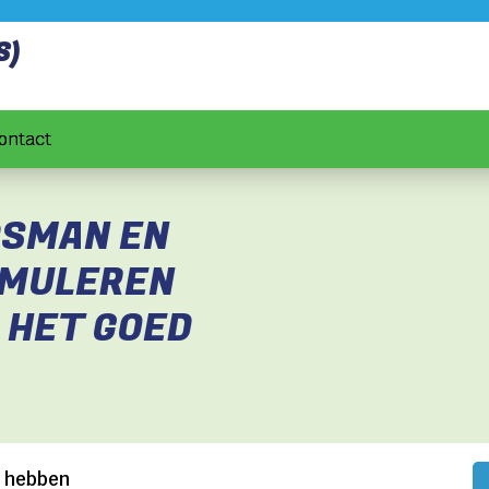
S)
ontact
DSMAN EN
MULEREN
 HET GOED
 hebben