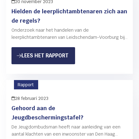
20 november 2023
Hielden de leerplichtambtenaren zich aan
de regels?
Onderzoek naar het handelen van de
leerplichtambtenaren van Leidschendam-Voorburg bij
aanpak schoolverzuim Dit rapport gaat over de vraag
of de leerplichtambtenaren van de gemeente
: HIELDEN DE LEERPLICHTA
LEES HET RAPPORT
Leidschendam-Voorburg…
Rapport
28 februari 2023
Gehoord aan de
Jeugdbeschermingstafel?
De Jeugdombudsman heeft naar aanleiding van een
aantal klachten van een inwoonster van Den Haag