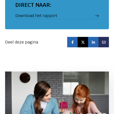
DIRECT NAAR:
Download het rapport
Deel deze pagina
DEEL OP FACEBO
DEEL OP TW
DEEL O
DE